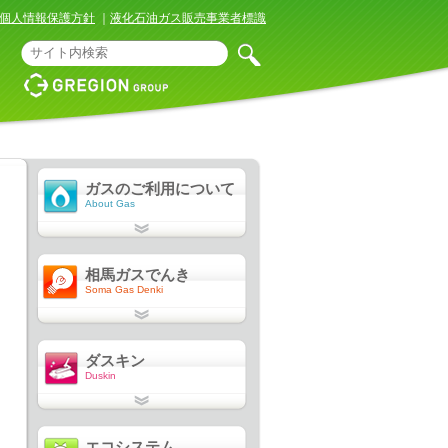
個人情報保護方針
｜
液化石油ガス販売事業者標識
ガスのご利用について
About Gas
相馬ガスでんき
Soma Gas Denki
ダスキン
Duskin
エコシステム