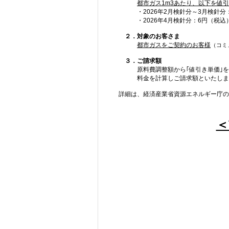
都市ガス1m3あたり、以下を値
・
2026年2月検針分～3月検針分
・2026年4月検針分：6円
（税込
２．対象のお客さま
都市ガスをご契約のお客様
（コミ
３．ご請求額
原料費調整額から｢値引き単価｣を
料金を計算しご請求額といたしま
詳細は、経済産業省資源エネルギー庁の
＜