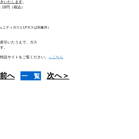
引きいたします
。
：18円（税込）
）
ュニティガスとLPガスは対象外）
差引いたうえで、ガス
す。
特設サイトをご覧ください。
→こちら
前へ
次へ＞
一 覧