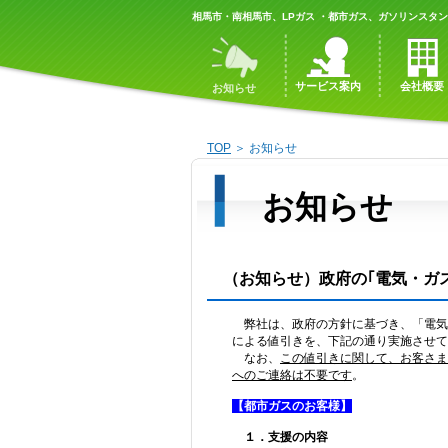
相馬市・南相馬市、LPガス ・都市ガス、ガソリンスタ
サービス案内
会社概要
お知らせ
TOP
＞ お知らせ
お知らせ
（お知らせ）政府の｢電気・ガ
弊社は、政府の方針に基づき、「
電気
による値引きを、下記の通り実施させて
なお、
この値引きに関して、お客さま
へのご連絡は不要です
。
【都市ガスのお客様】
１．支援の内容