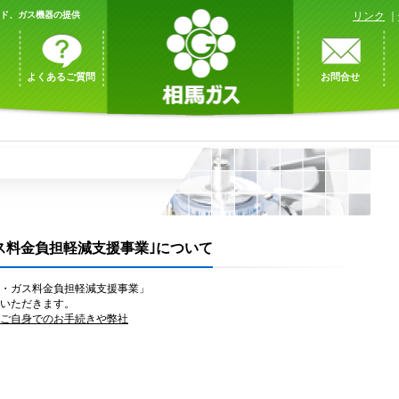
ンド、ガス機器の提供
リンク
｜
よくあるご質問
お問合せ
ス料金負担軽減支援事業｣について
・ガス料金負担軽減支援事業
」
いただきます。
ご自身でのお
手続きや弊社